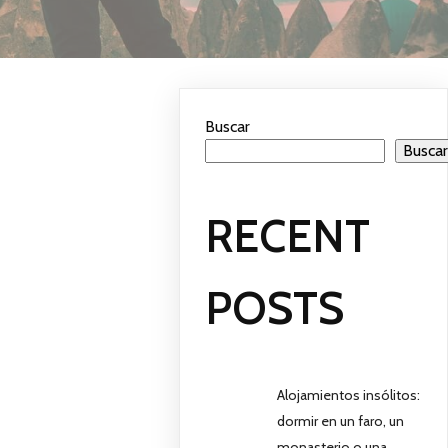
Buscar
Busca
RECENT
POSTS
Alojamientos insólitos:
dormir en un faro, un
monasterio o una