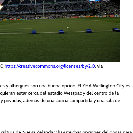
2.0
https://creativecommons.org/licenses/by/2.0
, via
les y albergues son una buena opción. El YHA Wellington City es
quieran estar cerca del estadio Westpac y del centro de la
 y privadas, además de una cocina compartida y una sala de
 cultura de Nueva Zelanda y hay muchas opciones deliciosas para