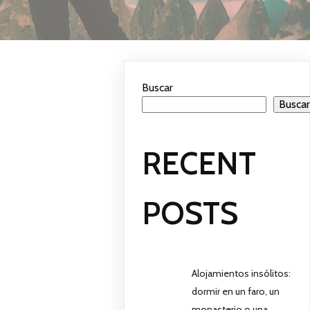
Buscar
Busca
RECENT
POSTS
Alojamientos insólitos:
dormir en un faro, un
monasterio o una