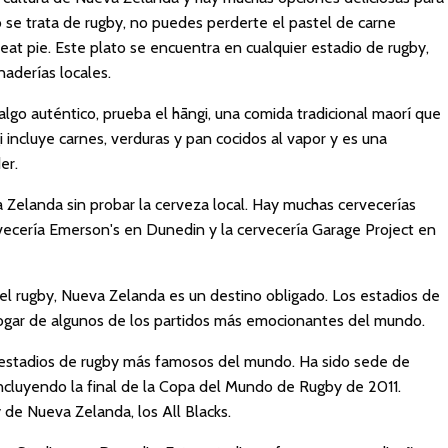
 se trata de rugby, no puedes perderte el pastel de carne
t pie. Este plato se encuentra en cualquier estadio de rugby,
aderías locales.
algo auténtico, prueba el hāngi, una comida tradicional maorí que
gi incluye carnes, verduras y pan cocidos al vapor y es una
er.
 Zelanda sin probar la cerveza local. Hay muchas cervecerías
rvecería Emerson's en Dunedin y la cervecería Garage Project en
 del rugby, Nueva Zelanda es un destino obligado. Los estadios de
hogar de algunos de los partidos más emocionantes del mundo.
 estadios de rugby más famosos del mundo. Ha sido sede de
ncluyendo la final de la Copa del Mundo de Rugby de 2011.
 de Nueva Zelanda, los All Blacks.