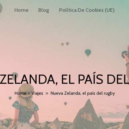
Home
Blog
Política De Cookies (UE)
ZELANDA, EL PAÍS DE
Home
»
Viajes
»
Nueva Zelanda, el país del rugby